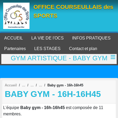
Panneau de gestion des cookies
OFFICE COURSEULLAIS des
SPORTS
ACCUEIL
LA VIE DE l'OCS
INFOS PRATIQUES
Partenaires
LES STAGES
Contact et plan
GYM ARTISTIQUE - BABY GYM
Accueil
Baby gym - 16h-16h45
BABY GYM - 16H-16H45
L'équipe
Baby gym - 16h-16h45
est composée de 11
membres.