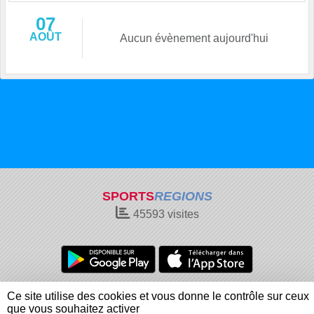
07
AOÛT
Aucun évènement aujourd'hui
SPORTS
REGIONS
45593
visites
Charte cookies
Gestion des cookies
Ce site utilise des cookies et vous donne le contrôle sur ceux
Informations légales
Signaler un contenu inapproprié
que vous souhaitez activer