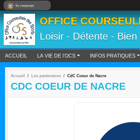
Panneau de gestion des cookies
Se connecter
OFFICE COURSEULL
Loisir - Détente - Bien
ACCUEIL
LA VIE DE l'OCS
INFOS PRATIQUES
Accueil
Les partenaires
CdC Coeur de Nacre
CDC COEUR DE NACRE