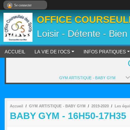
Panneau de gestion des cookies
Se connecter
OFFICE COURSEULL
Loisir - Détente - Bien
ACCUEIL
LA VIE DE l'OCS
INFOS PRATIQUES
GYM ARTISTIQUE - BABY GYM
Accueil
GYM ARTISTIQUE - BABY GYM
2019-2020
Les équ
BABY GYM - 16H50-17H35