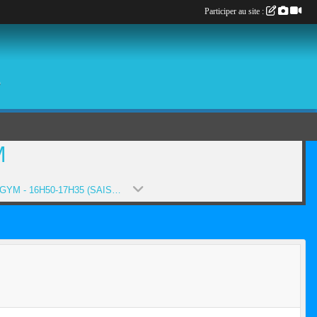
Participer au site :
é
M
BABY GYM - 16H50-17H35 (SAISON 2019-2020)