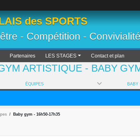
AIS des SPORTS
 être - Compétition - Convivialit
Partenaires
LES STAGES
Contact et plan
GYM ARTISTIQUE - BABY GY
ÉQUIPES
ipes
Baby gym - 16h50-17h35