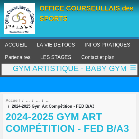
Panneau de gestion des cookies
OFFICE COURSEULLAIS des
SPORTS
ACCUEIL
LA VIE DE l'OCS
INFOS PRATIQUES
Partenaires
LES STAGES
Contact et plan
GYM ARTISTIQUE - BABY GYM
Accueil
2024-2025 Gym Art Compétition - FED B/A3
2024-2025 GYM ART
COMPÉTITION - FED B/A3