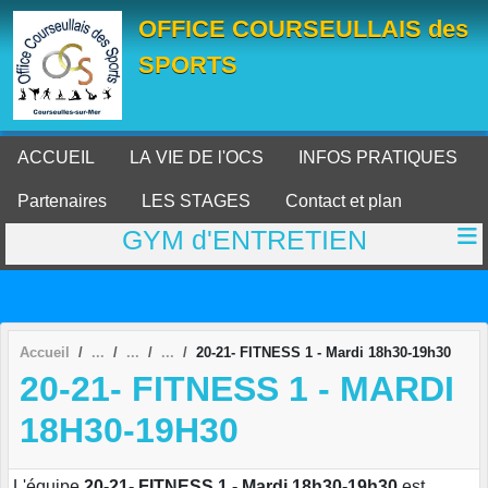
Panneau de gestion des cookies
OFFICE COURSEULLAIS des
SPORTS
ACCUEIL
LA VIE DE l'OCS
INFOS PRATIQUES
Partenaires
LES STAGES
Contact et plan
GYM d'ENTRETIEN
Accueil
20-21- FITNESS 1 - Mardi 18h30-19h30
20-21- FITNESS 1 - MARDI
18H30-19H30
L'équipe
20-21- FITNESS 1 - Mardi 18h30-19h30
est