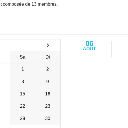
t composée de 13 membres.
06
AOÛT
e
Sa
Di
1
2
8
9
4
15
16
1
22
23
8
29
30