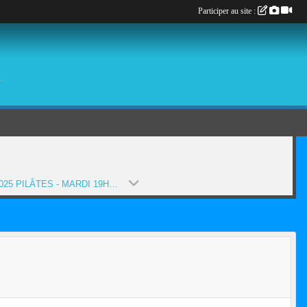
Participer au site :
é
2024-2025 PILÂTES - MARDI 19H30-20H30 (PA) (SAISON 2024-2025)