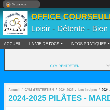
Panneau de gestion des cookies
Se connecter
OFFICE COURSEULL
Loisir - Détente - Bien
ACCUEIL
LA VIE DE l'OCS
INFOS PRATIQUES
GYM D'ENTRETIEN
Accueil
GYM d'ENTRETIEN
2024-2025
Les équipes
2024-
2024-2025 PILÂTES - MARD