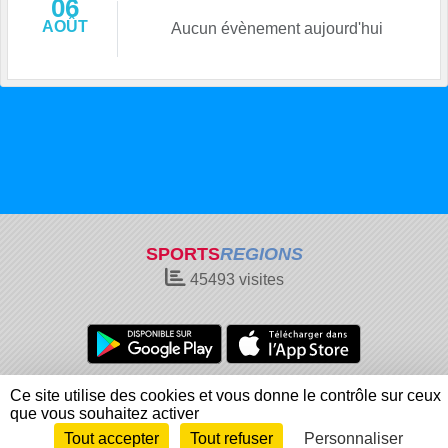
06
AOÛT
Aucun évènement aujourd'hui
SPORTS
REGIONS
45493
visites
Charte cookies
Gestion des cookies
Ce site utilise des cookies et vous donne le contrôle sur ceux
Informations légales
Signaler un contenu inapproprié
que vous souhaitez activer
Tout accepter
Tout refuser
Personnaliser
Envie de participer ?
Connexion