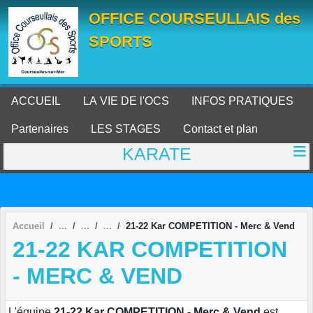
Panneau de gestion des cookies
OFFICE COURSEULLAIS des
SPORTS
ACCUEIL
LA VIE DE l'OCS
INFOS PRATIQUES
Partenaires
LES STAGES
Contact et plan
KARATE
Accueil
21-22 Kar COMPETITION - Merc & Vend
21-22 KAR COMPETITION
- MERC & VEND
L'équipe
21-22 Kar COMPETITION - Merc & Vend
est