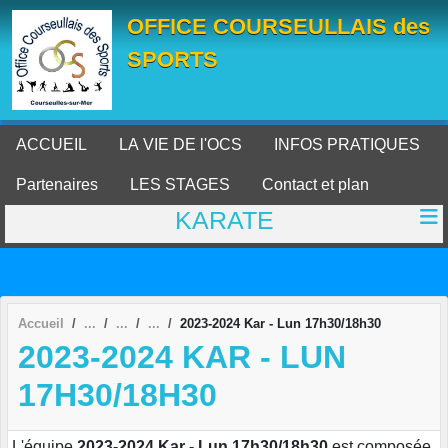
Panneau de gestion des cookies
OFFICE COURSEULLAIS des
SPORTS
ACCUEIL
LA VIE DE l'OCS
INFOS PRATIQUES
Partenaires
LES STAGES
Contact et plan
KARATE
Accueil
2023-2024 Kar - Lun 17h30/18h30
2023-2024 KAR - LUN
17H30/18H30
L'équipe
2023-2024 Kar - Lun 17h30/18h30
est composée