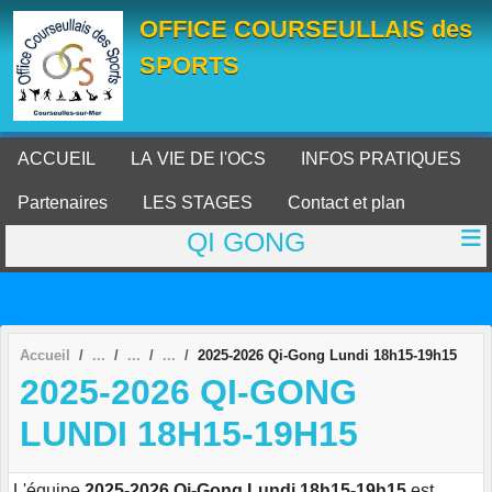
Panneau de gestion des cookies
OFFICE COURSEULLAIS des
SPORTS
ACCUEIL
LA VIE DE l'OCS
INFOS PRATIQUES
Partenaires
LES STAGES
Contact et plan
QI GONG
Accueil
2025-2026 Qi-Gong Lundi 18h15-19h15
2025-2026 QI-GONG
LUNDI 18H15-19H15
L'équipe
2025-2026 Qi-Gong Lundi 18h15-19h15
est