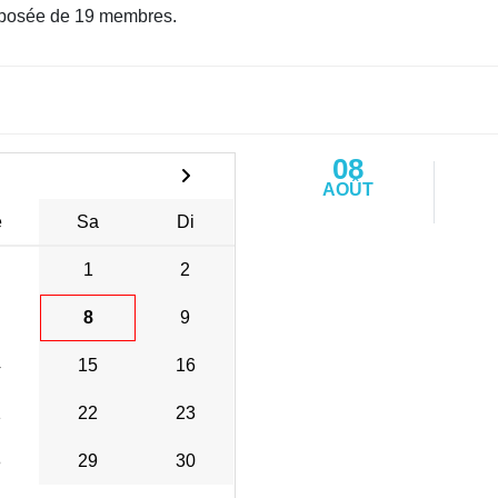
posée de 19 membres.
08
AOÛT
e
Sa
Di
1
2
8
9
4
15
16
1
22
23
8
29
30