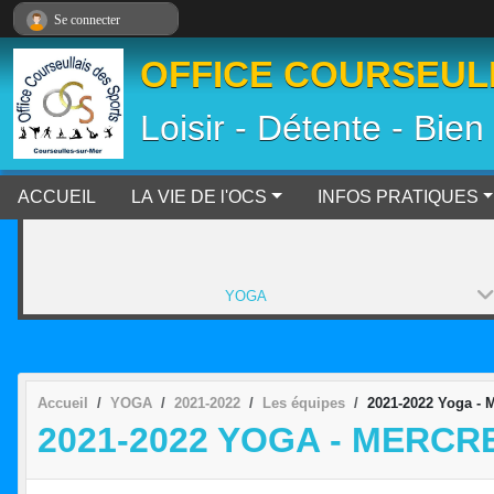
Panneau de gestion des cookies
Se connecter
OFFICE COURSEULL
Loisir - Détente - Bien
ACCUEIL
LA VIE DE l'OCS
INFOS PRATIQUES
YOGA
Accueil
YOGA
2021-2022
Les équipes
2021-2022 Yoga - 
2021-2022 YOGA - MERCRE