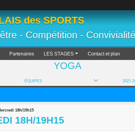
AIS des SPORTS
 être - Compétition - Convivialit
Partenaires
LES STAGES
Contact et plan
YOGA
ÉQUIPES
Mercredi 18h/19h15
DI 18H/19H15