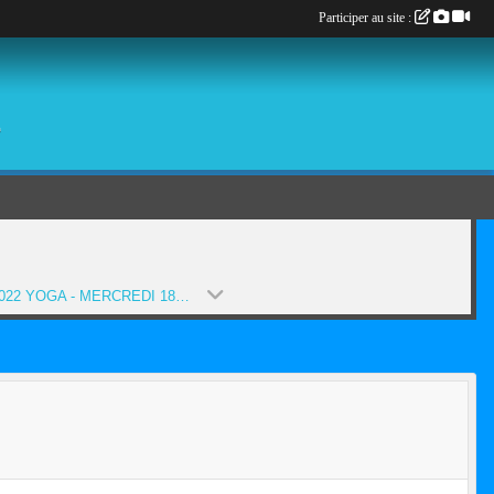
Participer au site :
é
2021-2022 YOGA - MERCREDI 18H/19H15 (SAISON 2021-2022)