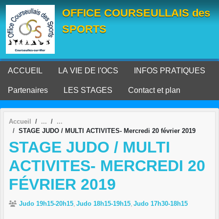
Panneau de gestion des cookies
OFFICE COURSEULLAIS des
SPORTS
ACCUEIL
LA VIE DE l'OCS
INFOS PRATIQUES
Partenaires
LES STAGES
Contact et plan
Accueil
STAGE JUDO / MULTI ACTIVITES- Mercredi 20 février 2019
STAGE JUDO / MULTI
ACTIVITES- MERCREDI 20
FÉVRIER 2019
Judo 19h15-20h15
Judo 18h15-19h15
Judo 17h30-18h15