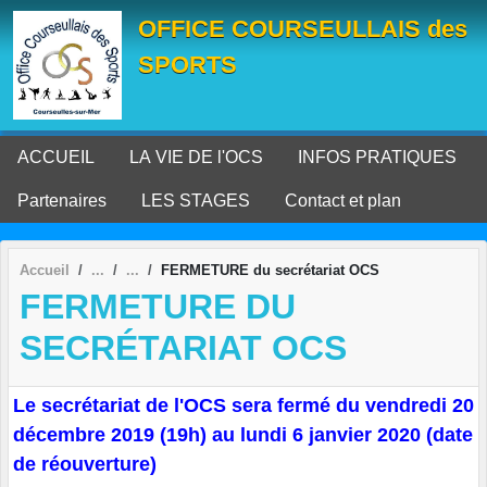
Panneau de gestion des cookies
OFFICE COURSEULLAIS des
SPORTS
ACCUEIL
LA VIE DE l'OCS
INFOS PRATIQUES
Partenaires
LES STAGES
Contact et plan
Accueil
FERMETURE du secrétariat OCS
FERMETURE DU
SECRÉTARIAT OCS
Le secrétariat de l'OCS sera fermé du vendredi 20
décembre 2019 (19h) au lundi 6 janvier 2020 (date
de réouverture)