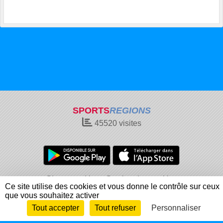
SPORTS
REGIONS
45520
visites
Charte cookies
Gestion des cookies
Ce site utilise des cookies et vous donne le contrôle sur ceux
Informations légales
Signaler un contenu inapproprié
que vous souhaitez activer
Tout accepter
Tout refuser
Personnaliser
Envie de participer ?
Connexion